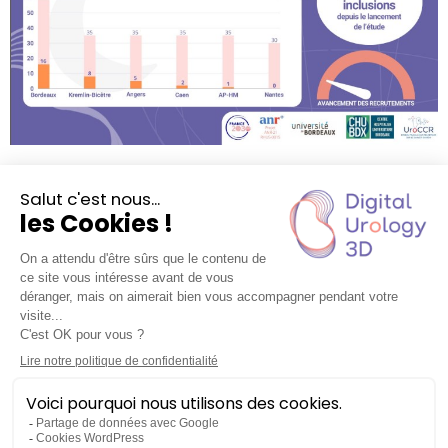
+ 9 nouveaux patients
au mois de janvier 2024.
Un grand merci à tous pour votre participation !
I.CaRe
–
Fondation Université de Bordeaux
–
UroCCR
–
Design :
JUUD l’agence
– Rédactionnel :
Le Monde
selon vous
– Développement :
Ideclap
–
T
raduction : Krushenka LUPARELLI
Mentions légales
–
Politique de confidentialité