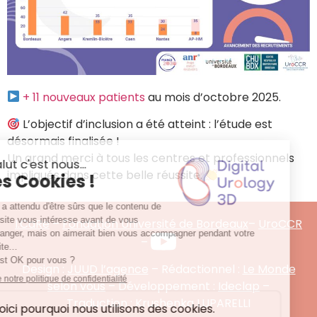
+ 11 nouveaux patients
au mois d’octobre 2025.
L’objectif d’inclusion a été atteint : l’étude est
désormais finalisée !
Un grand merci à tous les centres et professionnels
impliqués dans cette belle réussite.
I.CaRe
–
Fondation Université de Bordeaux
–
UroCCR
–
Design :
JUUD l’agence
– Rédactionnel :
Le Monde
selon vous
– Développement :
Ideclap
–
T
raduction : Krushenka LUPARELLI